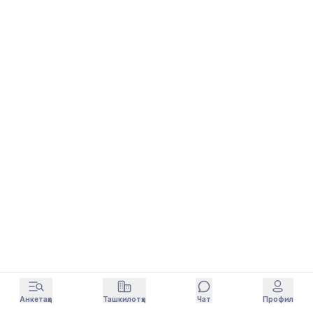
Анкетаҳо
Ташкилотҳо
Чат
Профил