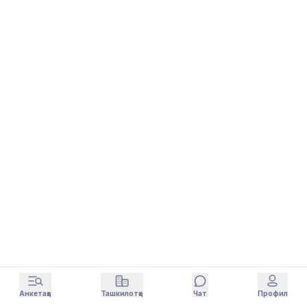
Анкетаҳо
Ташкилотҳо
Чат
Профил