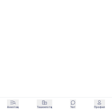
Анкетаҳо
Ташкилотҳо
Чат
Профил