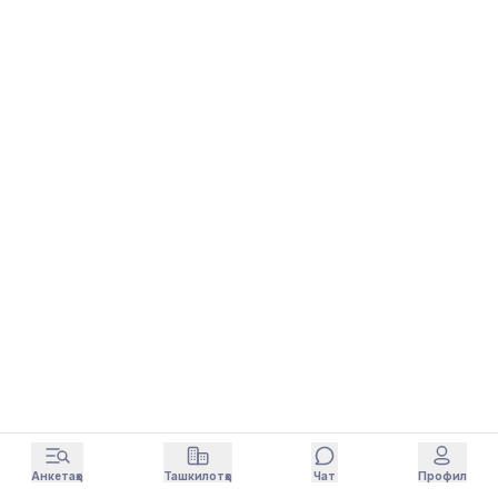
Анкетаҳо
Ташкилотҳо
Чат
Профил