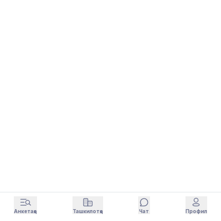
Анкетаҳо
Ташкилотҳо
Чат
Профил