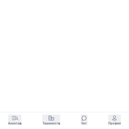
Анкетаҳо
Ташкилотҳо
Чат
Профил