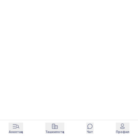
Анкетаҳо
Ташкилотҳо
Чат
Профил