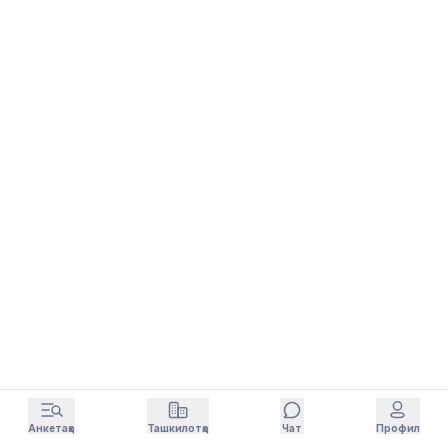
Анкетаҳо
Ташкилотҳо
Чат
Профил