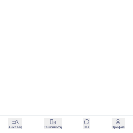
Анкетаҳо
Ташкилотҳо
Чат
Профил