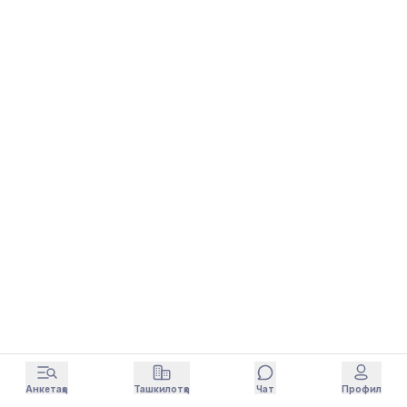
Анкетаҳо
Ташкилотҳо
Чат
Профил