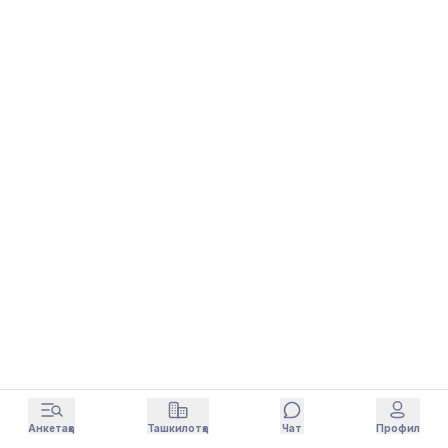
Анкетаҳо
Ташкилотҳо
Чат
Профил