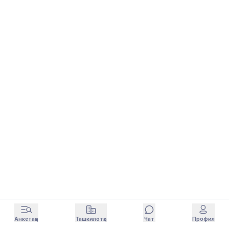
Анкетаҳо
Ташкилотҳо
Чат
Профил