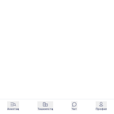
Анкетаҳо
Ташкилотҳо
Чат
Профил