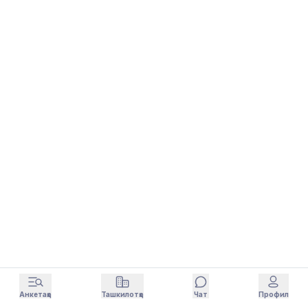
Анкетаҳо
Ташкилотҳо
Чат
Профил