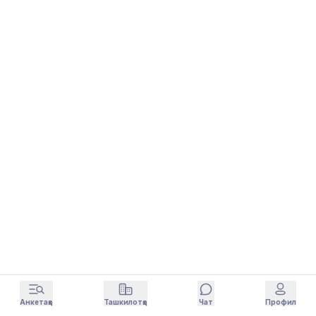
Анкетаҳо
Ташкилотҳо
Чат
Профил