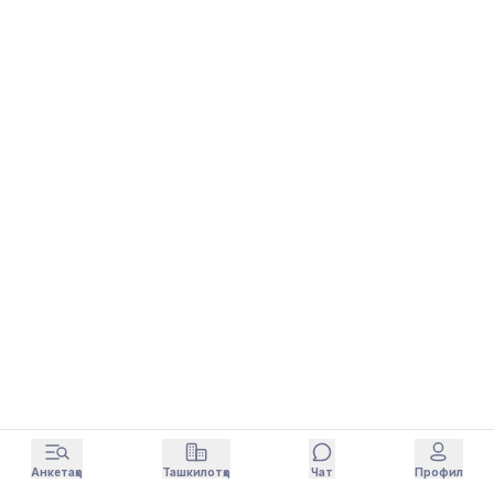
Анкетаҳо
Ташкилотҳо
Чат
Профил