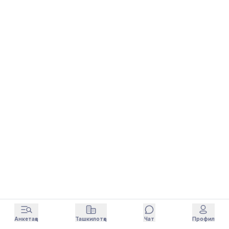
Анкетаҳо
Ташкилотҳо
Чат
Профил