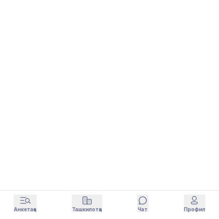
Анкетаҳо
Ташкилотҳо
Чат
Профил