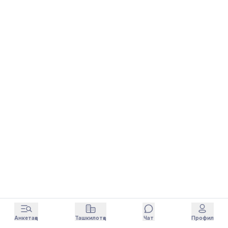
Анкетаҳо
Ташкилотҳо
Чат
Профил