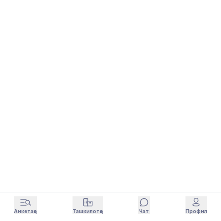
Анкетаҳо
Ташкилотҳо
Чат
Профил