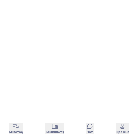
Анкетаҳо
Ташкилотҳо
Чат
Профил