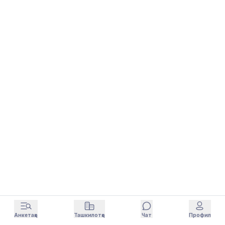
Анкетаҳо
Ташкилотҳо
Чат
Профил