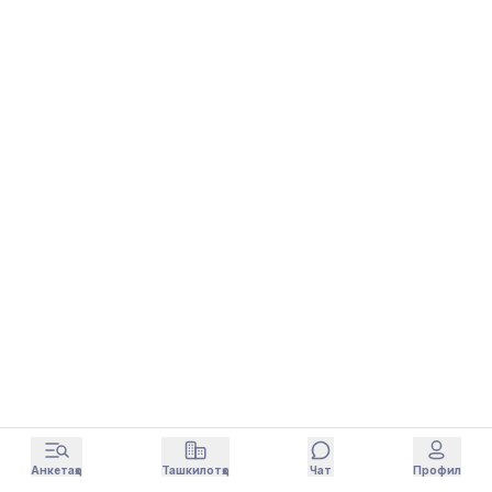
Анкетаҳо
Ташкилотҳо
Чат
Профил