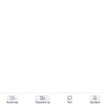
Анкетаҳо
Ташкилотҳо
Чат
Профил