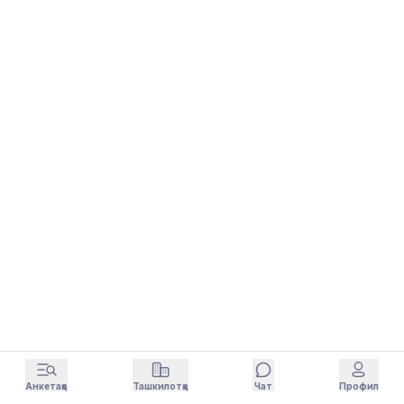
Анкетаҳо
Ташкилотҳо
Чат
Профил