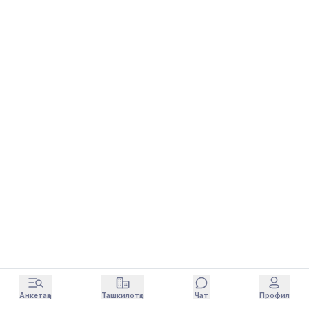
Анкетаҳо
Ташкилотҳо
Чат
Профил