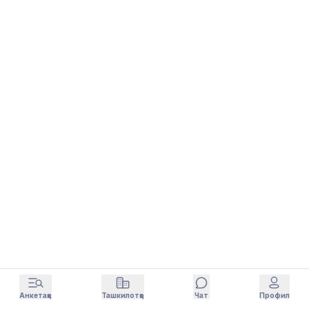
Анкетаҳо
Ташкилотҳо
Чат
Профил