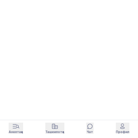
Анкетаҳо
Ташкилотҳо
Чат
Профил