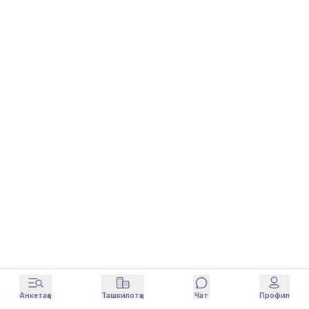
Анкетаҳо
Ташкилотҳо
Чат
Профил