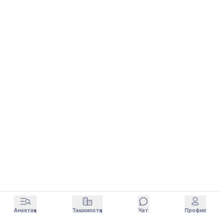
Анкетаҳо
Ташкилотҳо
Чат
Профил