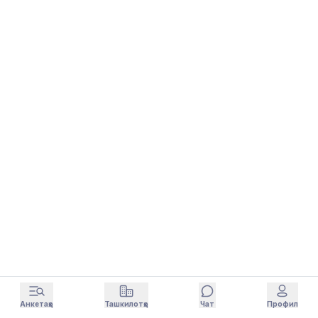
Анкетаҳо
Ташкилотҳо
Чат
Профил