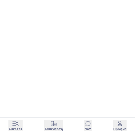
Анкетаҳо
Ташкилотҳо
Чат
Профил