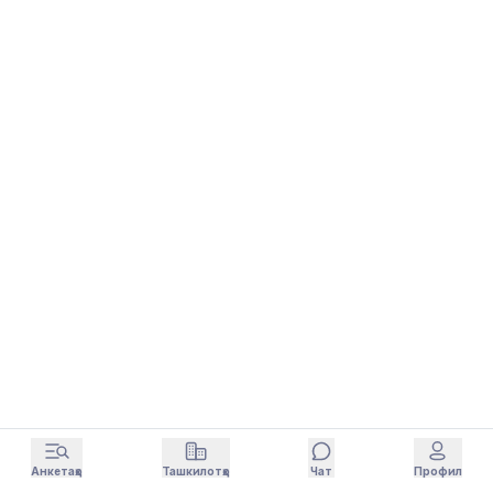
Анкетаҳо
Ташкилотҳо
Чат
Профил