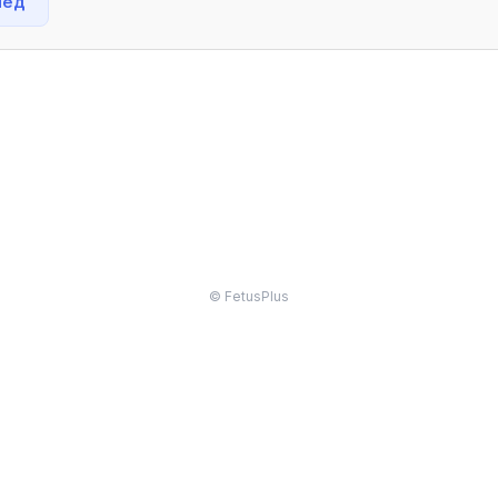
нед
© FetusPlus