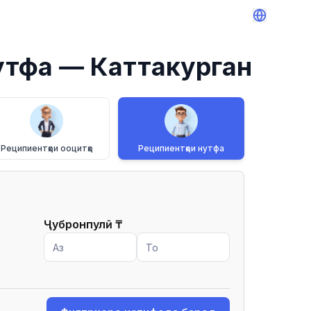
утфа
— Каттакурган
Реципиентҳои ооцитҳо
Реципиентҳои нутфа
Ҷубронпулӣ
₸