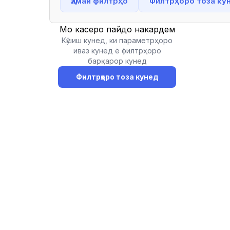
Ҳамаи филтрҳо
Филтрҳоро тоза ку
Мо касеро пайдо накардем
Кӯшиш кунед, ки параметрҳоро
иваз кунед ё филтрҳоро
барқарор кунед
Филтрҳоро тоза кунед