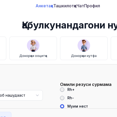
Анкетаҳо
Ташкилотҳо
Чат
Профил
Қабулкунандагони н
Донорҳои ооцитҳо
Донорҳои нутфа
Омили резуси сурмама
Rh+
об нашудааст
Rh-
Муҳим нест