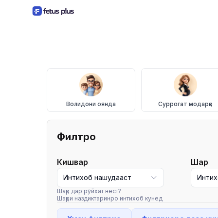
Волидони оянда
Суррогат модарҳо
Филтрҳо
Кишвар
Шаҳр
Интихоб нашудааст
Интих
Шаҳр дар рӯйхат нест?
Шаҳри наздиктаринро интихоб кунед