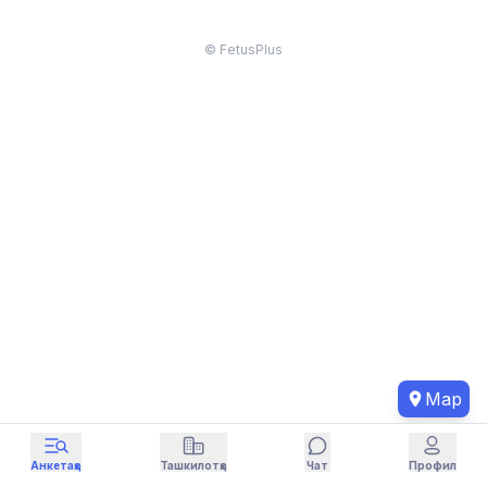
© FetusPlus
Map
Анкетаҳо
Ташкилотҳо
Чат
Профил