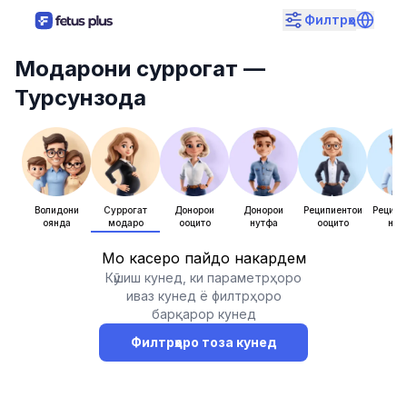
Филтрҳо
Модарони суррогат
—
Турсунзода
Волидони
Суррогат
Донорҳои
Донорҳои
Реципиентҳои
Реципие
оянда
модарҳо
ооцитҳо
нутфа
ооцитҳо
нут
Мо касеро пайдо накардем
Кӯшиш кунед, ки параметрҳоро
иваз кунед ё филтрҳоро
барқарор кунед
Филтрҳоро тоза кунед