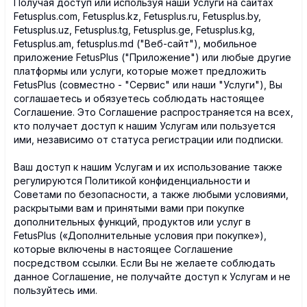
Получая доступ или используя наши Услуги на сайтах
Fetusplus.com, Fetusplus.kz, Fetusplus.ru, Fetusplus.by,
Fetusplus.uz, Fetusplus.tg, Fetusplus.ge, Fetusplus.kg,
Fetusplus.am, fetusplus.md ("Веб-сайт"), мобильное
приложение FetusPlus ("Приложение") или любые другие
платформы или услуги, которые может предложить
FetusPlus (совместно - "Сервис" или наши "Услуги"), Вы
соглашаетесь и обязуетесь соблюдать настоящее
Соглашение. Это Соглашение распространяется на всех,
кто получает доступ к нашим Услугам или пользуется
ими, независимо от статуса регистрации или подписки.
Ваш доступ к нашим Услугам и их использование также
регулируются Политикой конфиденциальности и
Советами по безопасности, а также любыми условиями,
раскрытыми вам и принятыми вами при покупке
дополнительных функций, продуктов или услуг в
FetusPlus («Дополнительные условия при покупке»),
которые включены в настоящее Соглашение
посредством ссылки. Если Вы не желаете соблюдать
данное Соглашение, не получайте доступ к Услугам и не
пользуйтесь ими.