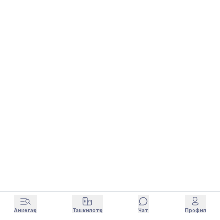
Анкетаҳо
Ташкилотҳо
Чат
Профил