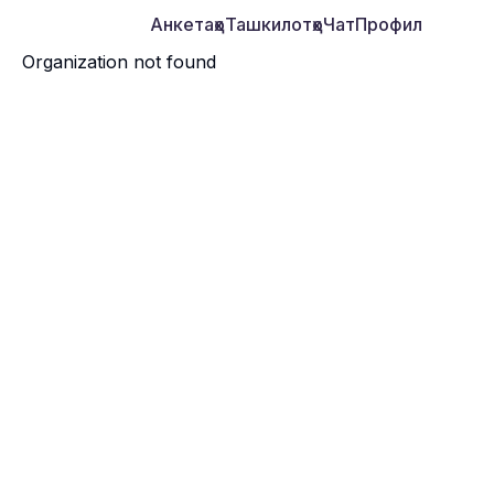
Анкетаҳо
Ташкилотҳо
Чат
Профил
Organization not found